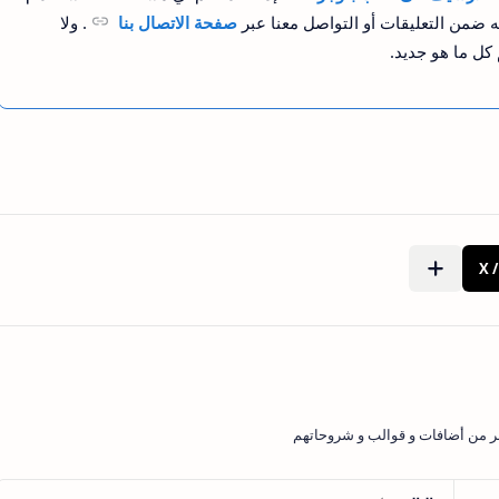
ه ضمن التعليقات أو التواصل معنا عبر
صفحة الاتصال بنا
. ولا
<div id="sitemapbyMH"></div>
كل ما هو جديد.
<script> 
   //var ShowImage = false;
var labels=[];
var grotitle = document.createElement("h1");
grotitle.style.textAlign="center";
grotitle.textContent="فهرس المدونة";
document.getElementById("sitemapbyMH").appendChil
function GetLabels(e) {
    for (let i = 0; i < e.feed.category.length; i++) {
        labels.push(e.feed.category[i].term);
        var titlemh = document.createElement("h8");
            titlemh.className="h8style";
جر من أضافات و قوالب و شروحاتهم
        titlemh.innerHTML=e.feed.category[i].term;