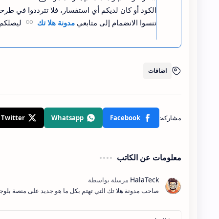
.nothing{background-color:#eee;border-radius:10px}</style>
الكود أو كان لديكم أي استفسار، فلا تترددوا في طرح
تنسوا الانضمام إلى متابعي
مدونة هلا تك
ليصلكم 
اضافات
d(grotitle);
معلومات عن الكاتب
صاحب مدونة هلا تك التي تهتم بكل ما هو جديد على منصة بلو