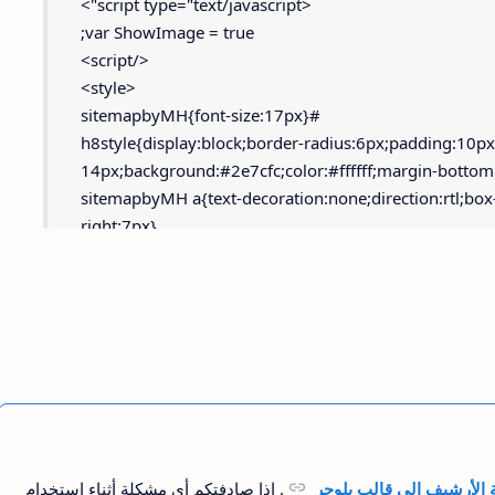
  <script type="text/javascript">
var ShowImage = true;
</script>
<style>
#sitemapbyMH{font-size:17px}
.h8style{display:block;border-radius:6px;padding:10px 
14px;background:#2e7cfc;color:#ffffff;margin-botto
#sitemapbyMH a{text-decoration:none;direction:rtl;bo
right:7px}
.item-MH{list-style:none;position:relative;background
radius:10px;height:50px;margin:5px 3px;padding:0!i
.item-MH:after{display:none;margin:0;padding:0}
.item-MH:before{display:none;margin:0;padding:0}
.ImageContainer{width:50px;height:50px}
.titleurlnoimg{color:#000;transition:200ms}
الأرشيف الى قالب بلوجر
. إذا صادفتكم أي مشكلة أثناء استخدام