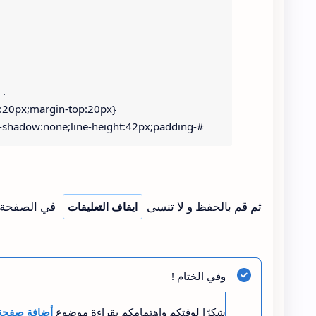
m:20px;margin-top:20px}
x-shadow:none;line-height:42px;padding-
:rgb(238,238,238);border-
mportant}
ثم قم بالحفظ و لا تنسى
في الصفحة
ايقاف التعليقات
.ImageContainer img{width:50px;height:50px;border-radius:10px}
.Title_url{position:absolute;top:3px;margin:0 5px 0 0;color:#000;transition:200ms}
وفي الختام !
.titleurlnoimg:hover,.Title_url:hover{color:#00f!important}
شكرًا لوقتكم واهتمامكم بقراءة موضوع
أضافة صفحة 