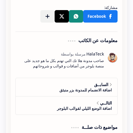
  padding: 3px;
}
.avatarRound img{border-
معلومات عن الكاتب
radius:100%;}
.latest_recent_comments a {
صاحب مدونة هلا تك التي تهتم بكل ما هو جديد على
منصة بلوجر من أضافات و قوالب و شروحاتهم
  background-color: #2368a1;
  color: #fff;
  display: inline-block;
  float: right;
مواضيع ذات صلــة
  font-size: 12px;