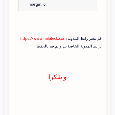
  margin: 0;
  padding: 0;
}
قم بتغير رابط المدونة
https://www.halateck.com
.latest_recent_comments li {
برابط المدونة الخاصة بك و ثم قم بالحفظ
  border-bottom: 1px dashed #ddd;
  display: block;
و شكرا
  float: right;
  padding: 8px 0;
  width: 100%;