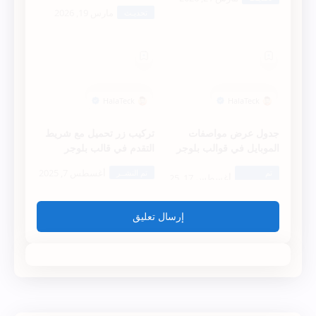
    display: block;
    float: left;
    font: 12px/1.4em tahoma;
جدول عرض مواصفات
تركيب زر تحميل مع شريط
    padding: 12px 10px 3px 5px;
الموبايل في قوالب بلوجر
التقدم في قالب بلوجر
    text-align: right;
}
إرسال تعليق
.latest_recent_comments span a {
  background-color: transparent;