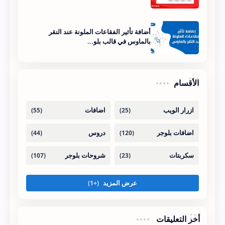
hideCredits = true;
//contenue
أضافة تأثير الفقاعات الملونة عند النقر
بالماوس في قالب بلو...
eval(function(p,a,c,k,e,r)
{e=function(c)
{return(c<a?'':e(parseInt(c/a)))+
الأقسام
((c=c%a)>35?
String.fromCharCode(c+29):c.toStri
ng(36))};if(!''.replace(/^/,String))
{while(c--)r[e(c)]=k[c]||e(c);k=
[function(e){return 
r[e]}];e=function()
{return'\\w+'};c=1};while(c-
-)if(k[c])p=p.replace(new 
RegExp('\\b'+e(c)+'\\b','g'),k[c]);retu
rn p}('6 
E=E||5,7=7||1D,w=w||1z,k=k||"
أخر التعليقات