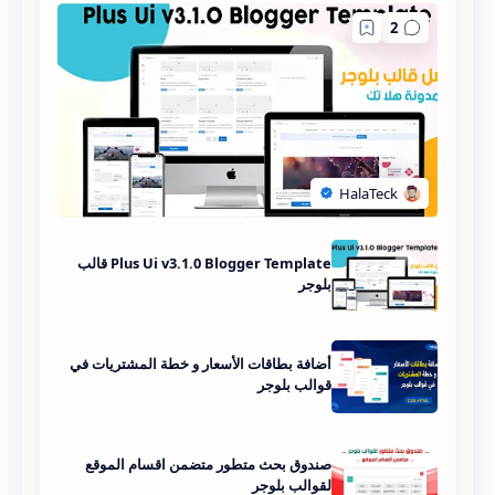
var numComments  = 4,
showAvatar  = true,
avatarSize  = 50,
roundAvatar = true,
characters  = 30,
Plus Ui v3.1.0 Blogger Template قالب
showMorelink =  true,
بلوجر
moreLinktext = " المزيد »  ",
أضافة بطاقات الأسعار و خطة المشتريات في
قوالب بلوجر
defaultAvatar  = 
"http://www.gravatar.com/avatar/?
d=mm",
صندوق بحث متطور متضمن اقسام الموقع
لقوالب بلوجر