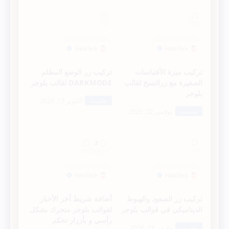
  height: 20px;
  line-height: 20px;
تركيب ميزة الأقتباسات
تركيب زر الوضع المظلم
  padding: 0 8px;
الصغيرة مع زرالنسخ لقالب
DARKMODE لقالب بلوجر
بلوجر
  text-align: center;
  text-decoration: none;
border-radius: 4px;
}
تركيب زر الصعود والهبوط
أضافة شريط أخر الأخبار
.latest_recent_comments span {
الديناميكي في قوالب بلوجر
لقوالب بلوجر متحرك بشكل
رأسي و بأزرار تحكم
    color: #444;