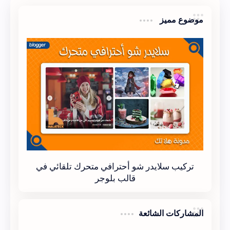
  color: #000;
موضوع مميز
  display: inline-block;
  float: left;
  font: 12px tahoma;
  height: auto;
}
</style>
تركيب سلايدر شو أحترافي متحرك تلقائي في
قالب بلوجر
<script type="text/javascript">
//<![CDATA[
المشاركات الشائعة