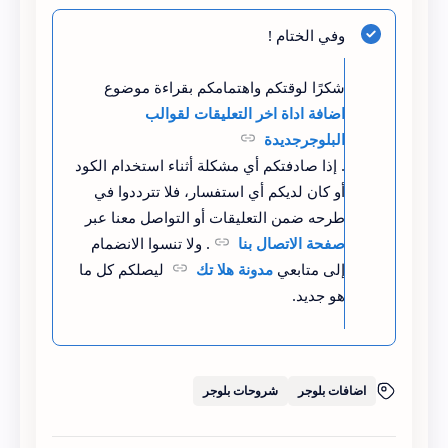
}
وفي الختام !
.avatarImage {
شكرًا لوقتكم واهتمامكم بقراءة موضوع
اضافة اداة اخر التعليقات لقوالب
  display: block;
البلوجرجديدة
. إذا صادفتكم أي مشكلة أثناء استخدام الكود
  float: right;
أو كان لديكم أي استفسار، فلا تترددوا في
طرحه ضمن التعليقات أو التواصل معنا عبر
  margin-left: 5px;
صفحة الاتصال بنا
. ولا تنسوا الانضمام
}
إلى متابعي
مدونة هلا تك
ليصلكم كل ما
هو جديد.
.avatarImage img {
  background-color: #fff;
اضافات بلوجر
شروحات بلوجر
  box-shadow: 0 0 1px #444;