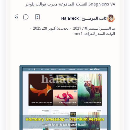
SnapNews V4 النسخة المدفوعة معرب قوالب بلوجر