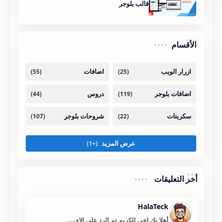
قالب بلوجر
الأقسام
أخر التعليقات
HalaTeck
أهلا بك اخي الكريم تم الرد على الاي…