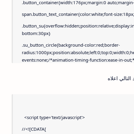
.button_container{width:176px;margin:0 auto;margin
span.button_text_container{color:white;font-size:18px
.button_su{overflow:hidden;position:relative;display:i
bottom:30px}
.su_button_circle{background-color:red;border-
radius:1000px;position:absolute;left:0;top:0;width:0;h
events:none;/*animation-timing-function:ease-in-out;*
.button_su_inner{display:inline-block;background:#00
التالي اعلاه
weight:normal;width:202px;text-align:center;border-ra
decoration:none;padding:22px;z-index:100000}
.button_text_container{position:relative;z-index:10000
.explode-circle{animation:explode 0.5s forwards}
  <script type='text/javascript'>
.desplode-circle{animation:desplode 0.5s forwards}
//<![CDATA[
@keyframes explode{0%{width:0;height:0;margin-left