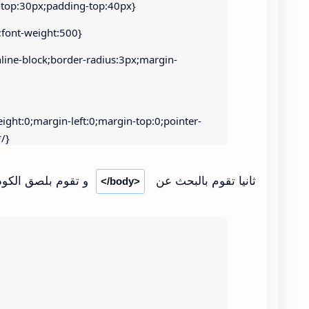
-top:30px;padding-top:40px}
;font-weight:500}
nline-block;border-radius:3px;margin-
eight:0;margin-left:0;margin-top:0;pointer-
/}
acee;color:#F4F4F4;font-size:16px;font-
ثانيا تقوم بالبحث عن
و تقوم بلصق الكود 
dius:3px;transition:400ms;text-
</body>
}
:0;margin-top:0;background-