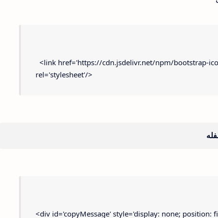
  <link href='https://cdn.jsdelivr.net/npm/bootstrap-i
rel='stylesheet'/>
فله
<div id='copyMessage' style='display: none; position: f