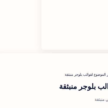
لب بلوجر منبثقة
 منبثقة