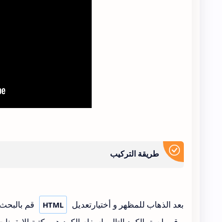
طريقة التركيب
بعد الذهاب للمظهر و أختيارتعديل
قم بالبحث
HTML
و قم بلصق الكود التالي اسفله الكود هو مكتبة الايقونات