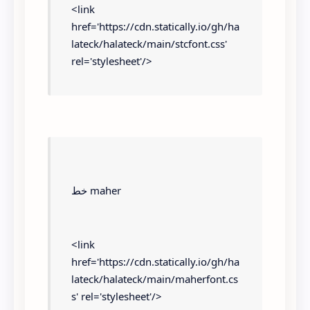
<link 
href='https://cdn.statically.io/gh/ha
lateck/halateck/main/stcfont.css' 
rel='stylesheet'/>
*{ font-family:stc ;}
خط maher
<link 
href='https://cdn.statically.io/gh/ha
lateck/halateck/main/maherfont.cs
s' rel='stylesheet'/>