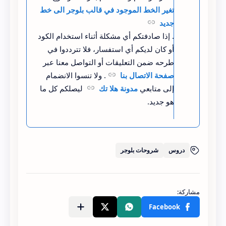
تغير الخط الموجود في قالب بلوجر الى خط
body, p, h1, h2, h3, h4, h5, h6, a, 
جديد
span, div {
. إذا صادفتكم أي مشكلة أثناء استخدام الكود
  font-family: 'montserrat', sans-
أو كان لديكم أي استفسار، فلا تترددوا في
serif !important;
طرحه ضمن التعليقات أو التواصل معنا عبر
}
صفحة الاتصال بنا
. ولا تنسوا الانضمام
إلى متابعي
مدونة هلا تك
ليصلكم كل ما
هو جديد.
دروس
شروحات بلوجر