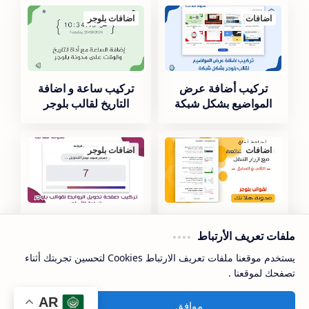
اضافات
اضافات بلوجر
تركيب أضافة عرض
تركيب ساعة و اضافة
المواضيع بشكل شبكة
التاريخ لقالب بلوجر
اضافات
اضافات بلوجر
اضافة اداة المشاركات
تركيب صفحة تحويل
الشائعة مع ازرار التقدم
روابط لقالب بلوجر لزيادة
ملفات تعريف الأرتباط
التالي و السابق
الأرباح
يستخدم موقعنا ملفات تعريف الارتباط Cookies لتحسين تجربتك أثناء
تصفحك لموقعنا .
اضافات بلوجر
اضافات بلوجر
AR
موافق
المزيد