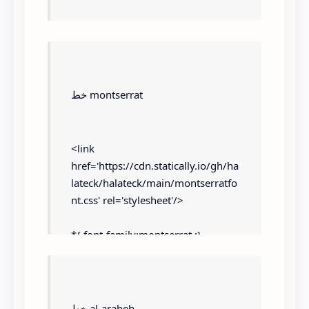
*{ font-family:maher ;}
خط montserrat
<link 
href='https://cdn.statically.io/gh/ha
lateck/halateck/main/montserratfo
nt.css' rel='stylesheet'/>
*{ font-family:montserrat ;}
خط al-arabeh