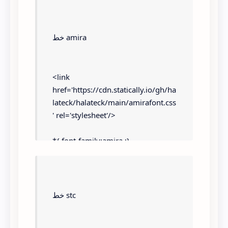
*{ font-family:beIN ;}
خط amira
<link 
href='https://cdn.statically.io/gh/ha
lateck/halateck/main/amirafont.css
' rel='stylesheet'/>
*{ font-family:amira ;}
خط stc