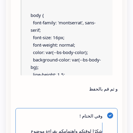
body {
  font-family: 'montserrat', sans-
serif;
  font-size: 16px;
  font-weight: normal;
  color: var(--bs-body-color);
  background-color: var(--bs-body-
bg);
  line-height: 1.5;
  -webkit-font-smoothing: 
و ثم قم بالحفظ
antialiased;
  -moz-osx-font-smoothing: 
grayscale;
  text-rendering: optimizeLegibility;
وفي الختام !
}
شكرًا لوقتكم واهتمامكم بقراءة موضوع