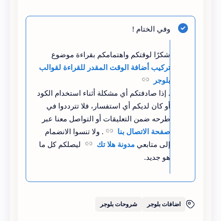
}
وفي الختام !
</script>
شكرًا لوقتكم واهتمامكم بقراءة موضوع
تركيب أضافة الوقت المقدر للقراءة لقوالب
<style>
بلوجر
. إذا صادفتكم أي مشكلة أثناء استخدام الكود
#وقت-القراءة {
أو كان لديكم أي استفسار، فلا تترددوا في
    font-size: 14px;
طرحه ضمن التعليقات أو التواصل معنا عبر
صفحة الاتصال بنا
. ولا تنسوا الانضمام
    color: #222222;
إلى متابعي
مدونة هلا تك
ليصلكم كل ما
    margin-bottom: 10px;
هو جديد.
    display: block;
    background: #fde2e2;
اضافات بلوجر
شروحات بلوجر
    padding: 0 20px;