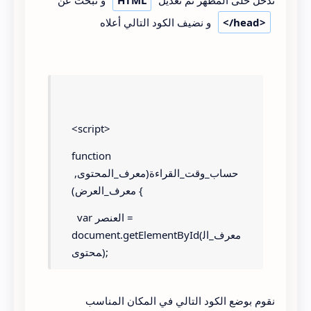
ندخل خلى المظهر ثم تعديل
HTML
و نبحث عن
</head>
و نضيف الكود التالي أعلاه
<script>
function 
حساب_وقت_القراءة(معرف_المحتوى, 
معرف_العرض) {
  var العنصر = 
document.getElementById(معرف_ال
محتوى);
  if (!العنصر) return;
نقوم بوضع الكود التالي في المكان المناسب