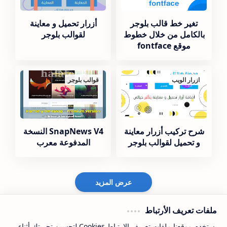
تغير خط قالب بلوجر
أزرار تحميل و معاينة
بالكامل من خلال خطوط
لقوالب بلوجر
موقع fontface
ازرار الويب
قوالب بلوجر
شرح تركيب أزرار معاينة
SnapNews V4 النسخة
و تحميل لقوالب بلوجر
المدفوعة معرب
عرض المزيد
ملفات تعريف الأرتباط
يستخدم موقعنا ملفات تعريف الارتباط Cookies لتحسين تجربتك أثناء