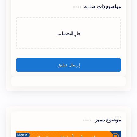
مواضيع ذات صلــة
‏جارٍ التحميل…
إرسال تعليق
موضوع مميز