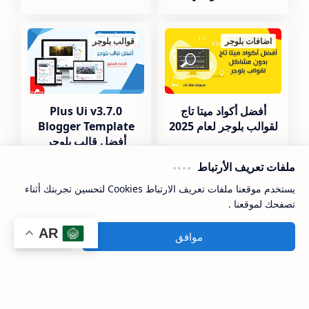
اضافات بلوجر
قوالب بلوجر
أفضل أكواد ميتا تاج
Plus Ui v3.7.0
لقوالب بلوجر لعام 2025
Blogger Template
أفضل قالب بلوجر
ملفات تعريف الأرتباط
يستخدم موقعنا ملفات تعريف الارتباط Cookies لتحسين تجربتك أثناء
اضافات
اضافات بلوجر
تصفحك لموقعنا .
AR
موافق
المزيد
تركيب إضافة العدّ
أضافة شريط أخر الأخبار
التنازلي لرأس السنة في
لقوالب بلوجر متحرك
قالب بلوجر
بشكل رأسي و بأزرار
تحكم