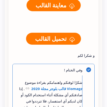
معاينة القالب
تحميل القالب
و شكرا لكم
وفي الختام !
شكرًا لوقتكم واهتمامكم بقراءة موضوع
Viomagz قالب بلوجر مجلة 2020
. إذا
صادفتكم أي مشكلة أثناء استخدام الكود أو
كان لديكم أي استفسار، فلا تترددوا في