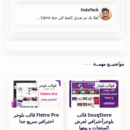
HalaTeck
أهلا بك تم تعديل الخط الى خط Cairo ...
مواضيــع مهمــة
قوالب بلوجر
قوالب بلوجر
SouqStore قالب
Fletro Pro قالب بلوجر
بلوجرأحترافي لعرض
احترافي سريع جدا
المنتجات و بيعها