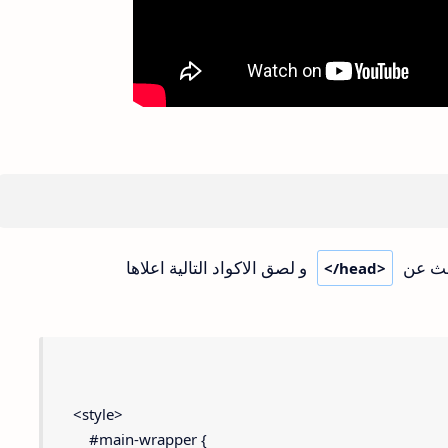
حث عن
و لصق الاكواد التالية اعلاها
</head>
<style>
    #main-wrapper {