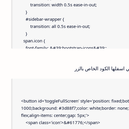
        transition: width 0.5s ease-in-out;
    }
    #sidebar-wrapper {
        transition: all 0.5s ease-in-out;
    }
  span.icon {
    font-family: &#39;bootstrap-icons&#39;;
}
  button#toggleFullScreen .icon {
ي اسفلها الكود الخاص بالزر
    font-size: 29px;
    padding: 3px 7px 2px 32px;
}
</style>
<button id='toggleFullScreen' style='position: fixed;bo
1000;background: #3d88f7;color: white;border: none;bo
flex;align-items: center;gap: 5px;'>
    <span class='icon'>&#61776;</span>